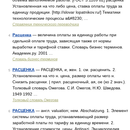
объема выполняемой работы. [ГОСТ 3.1109 82] расценка
Установленная на что либо цена, ставка оплаты труда за
единицу продукции. [http://slovar lopatnikov.ru/] Тематики
технологические процессы в&#8230; …
Справочник технического переводчика
Расценка
— величина оплаты за единицу работы при
4
сдельной оплате труда, зависящая также от нормы
выработки и тарифной ставки. Словарь бизнес терминов.
Академик.ру. 2001 …
Словарь бизнес-терминов
РАСЦЕНКА
— РАСЦЕНКА, и, жен. 1. см. расценить. 2.
5
Установленная на что н. цена, размер оплаты чего н.
Снизить расценки. | прил. расценочный, ая, ое (ко 2 знач.).
Толковый словарь Ожегова. С.И. Ожегов, Н.Ю. Шведова.
1949 1992 …
Толковый словарь Ожегова
РАСЦЕНКА
— англ. valuation; нем. Abschatzung. 1. Элемент
6
системы оплаты труда, устанавливающий размер
заработной платы по тарифу за единицу времени. 2.
Установление стоимости, цены. Antinazi. Энциклопедия