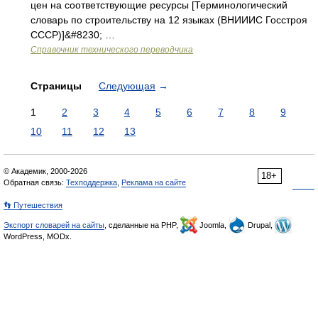
цен на соответствующие ресурсы [Терминологический
словарь по строительству на 12 языках (ВНИИИС Госстроя
СССР)]&#8230; …
Справочник технического переводчика
Страницы
Следующая
→
1
2
3
4
5
6
7
8
9
10
11
12
13
© Академик, 2000-2026
18+
Обратная связь:
Техподдержка
,
Реклама на сайте
👣 Путешествия
Экспорт словарей на сайты
, сделанные на PHP,
Joomla,
Drupal,
WordPress, MODx.